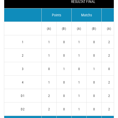
RÉSULTAT FINAL
Points
Matchs
Se
(A)
(B)
(A)
(B)
(A)
1
1
0
1
0
2
2
1
0
1
0
2
3
0
1
0
1
0
4
1
0
1
0
2
D1
2
0
1
0
2
D2
2
0
1
0
2