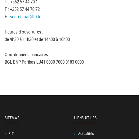
T : +352 57 44 70 1
F : +352 57 44 70 72
E :
secretariat@flt.lu
Heures d'ouvertures :
de 9h30 à 11h30 et de 14h00 à 16h00
Coordonnées bancaires :
BGL BNP Paribas LU41 0030 7000 0183 0000
SITEMAP
LIENS UTILES
FLT
Actualités