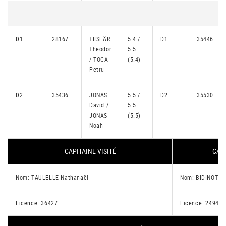
D1
28167
TIISLÄR
5.4 /
D1
35446
Theodor
5.5
/ TOCA
(5.4)
Petru
D2
35436
JONAS
5.5 /
D2
35530
David /
5.5
JONAS
(5.5)
Noah
CAPITAINE VISITÉ
CAPI
Nom: TAULELLE Nathanaël
Nom: BIDINOT Ju
Licence: 36427
Licence: 24943