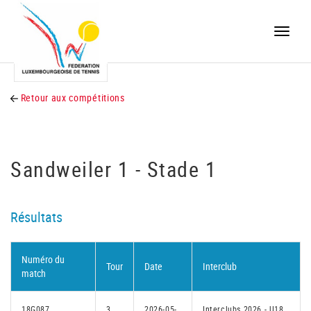
Toggle
naviga
Retour aux compétitions
Sandweiler 1 - Stade 1
Résultats
Numéro du
Tour
Date
Interclub
match
18G087
3
2026-05-
Interclubs 2026 - U18