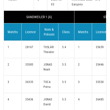
03
Garçons
SANDWEILER 1 (A)
STAD
Nom &
Matchs
Licence
Class.
Matchs
Licence
Prénom
1
28167
TIISLÄR
5.4
1
35659
Theodor
2
35585
JONAS
5.5
2
35446
Noah
3
36335
TOCA
5.5
3
35530
Petru
4
35436
JONAS
5.5
4
36485
David