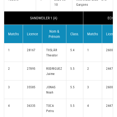
10
Garçons
SANDWEILER 1 (A)
ECHTE
Nom &
Matchs
Licence
Class.
Matchs
Licenc
Prénom
1
28167
TIISLÄR
5.4
1
26006
Theodor
2
27895
RODRIGUEZ
5.5
2
24475
Jaime
3
35585
JONAS
5.5
3
26004
Noah
4
36335
TOCA
5.5
4
24473
Petru