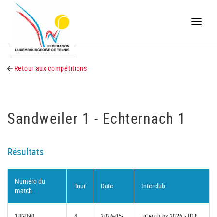
Toggle
naviga
Retour aux compétitions
Sandweiler 1 - Echternach 1
Résultats
Numéro du
Tour
Date
Interclub
match
18G090
4
2026-05-
Interclubs 2026 - U18