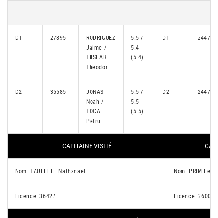
D1
27895
RODRIGUEZ
5.5 /
D1
24475
Jaime /
5.4
TIISLÄR
(5.4)
Theodor
D2
35585
JONAS
5.5 /
D2
24473
Noah /
5.5
TOCA
(5.5)
Petru
CAPITAINE VISITÉ
CAPI
Nom: TAULELLE Nathanaël
Nom: PRIM Lewi
Licence: 36427
Licence: 26006