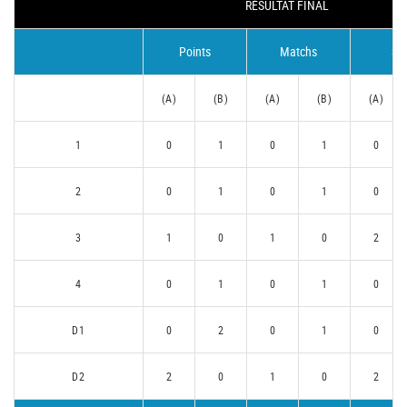
RÉSULTAT FINAL
Points
Matchs
Se
(A)
(B)
(A)
(B)
(A)
1
0
1
0
1
0
2
0
1
0
1
0
3
1
0
1
0
2
4
0
1
0
1
0
D1
0
2
0
1
0
D2
2
0
1
0
2