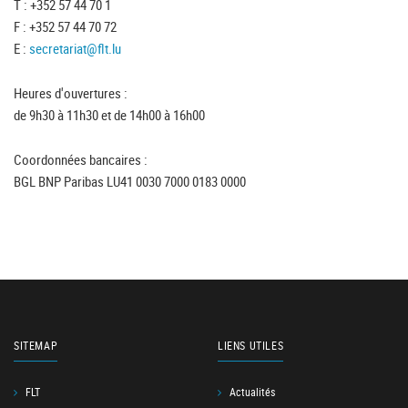
T : +352 57 44 70 1
F : +352 57 44 70 72
E :
secretariat@flt.lu
Heures d'ouvertures :
de 9h30 à 11h30 et de 14h00 à 16h00
Coordonnées bancaires :
BGL BNP Paribas LU41 0030 7000 0183 0000
SITEMAP
LIENS UTILES
FLT
Actualités