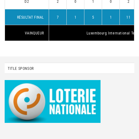
D2
2
0
1
0
2
RÉSULTAT FINAL
7
1
5
1
11
VAINQUEUR
Luxembourg International Tenn
TITLE SPONSOR