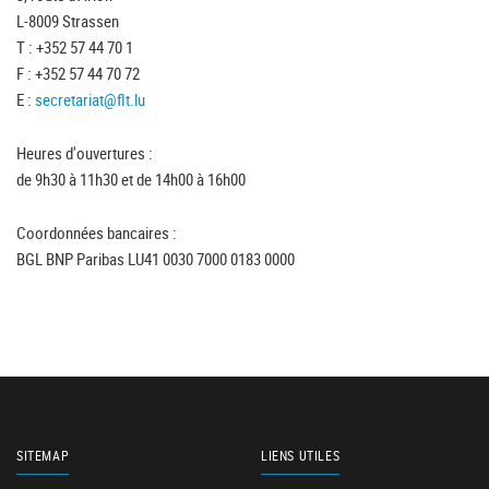
L-8009 Strassen
T : +352 57 44 70 1
F : +352 57 44 70 72
E :
secretariat@flt.lu
Heures d'ouvertures :
de 9h30 à 11h30 et de 14h00 à 16h00
Coordonnées bancaires :
BGL BNP Paribas LU41 0030 7000 0183 0000
SITEMAP
LIENS UTILES