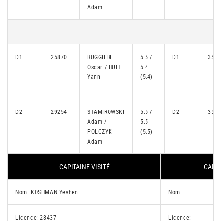
Adam
D1
25870
RUGGIERI
5.5 /
D1
3553
Oscar / HULT
5.4
Yann
(5.4)
D2
29254
STAMIROWSKI
5.5 /
D2
3543
Adam /
5.5
POLCZYK
(5.5)
Adam
CAPITAINE VISITÉ
CAPIT
Nom: KOSHMAN Yevhen
Nom:
Licence: 28437
Licence: