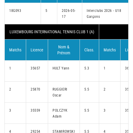
18G093
5
2026-05-
Interclubs 2026 - U18
17
Garçons
LUXEMBOURG INTERNATIONAL TENNIS CLUB 1 (A)
Nom &
Matchs
Licence
Class.
Matchs
Lice
Prénom
1
35657
HULT Yann
5.3
1
3648
2
25870
RUGGIERI
5.5
2
3553
Oscar
3
35559
POLCZYK
5.5
3
3543
Adam
4
29254
STAMIROWSKI
5.5
4
3544