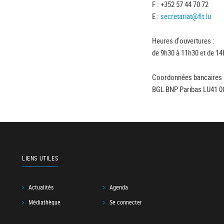
F : +352 57 44 70 72
E :
secretariat@flt.lu
Heures d'ouvertures :
de 9h30 à 11h30 et de 14
Coordonnées bancaires 
BGL BNP Paribas LU41 0
LIENS UTILES
Actualités
Agenda
Médiathèque
Se connecter