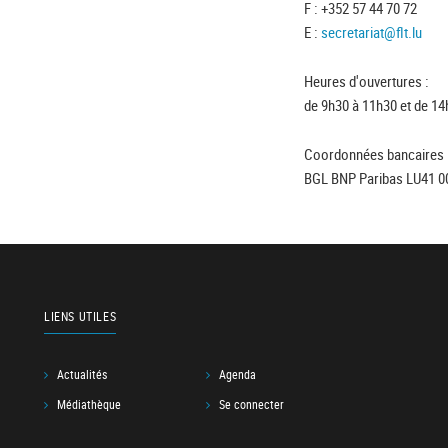
F : +352 57 44 70 72
E :
secretariat@flt.lu
Heures d'ouvertures :
de 9h30 à 11h30 et de 14
Coordonnées bancaires 
BGL BNP Paribas LU41 0
LIENS UTILES
Actualités
Agenda
Médiathèque
Se connecter