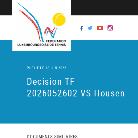
PUBLIÉ LE 18 JUN 2026
Decision TF
2026052602 VS Housen
DOCUMENTS SIMILAIRES