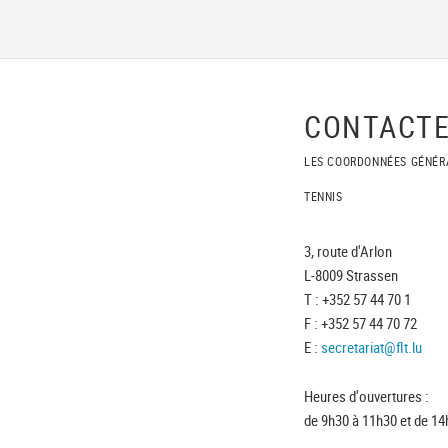
CONTACTE
LES COORDONNÉES GÉNÉR
TENNIS
3, route d'Arlon
L-8009 Strassen
T : +352 57 44 70 1
F : +352 57 44 70 72
E :
secretariat@flt.lu
Heures d'ouvertures :
de 9h30 à 11h30 et de 14