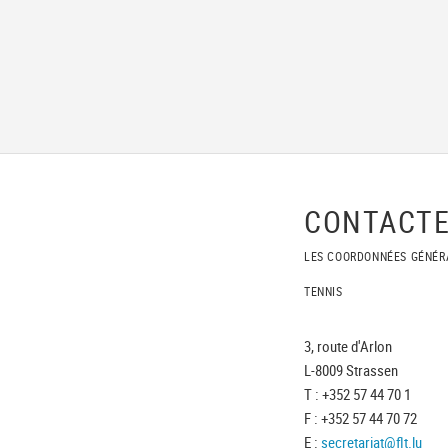
CONTACTE
LES COORDONNÉES GÉNÉR
TENNIS
3, route d'Arlon
L-8009 Strassen
T : +352 57 44 70 1
F : +352 57 44 70 72
E :
secretariat@flt.lu