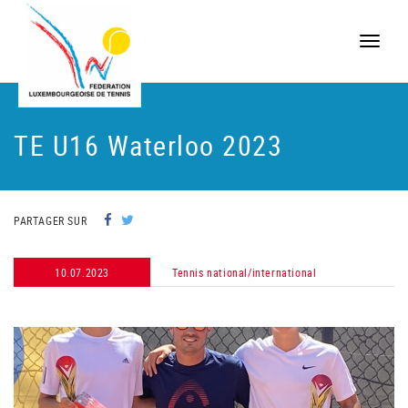
Toggle
naviga
TE U16 Waterloo 2023
PARTAGER SUR
10.07.2023
Tennis national/international