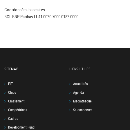
Coordonnées bancaires :
BGL BNP Paribas LU41 0030 7000 0183 0000
SITEMAP
LIENS UTILES
FLT
Actualités
Clubs
Agenda
Classement
Médiathèque
Compétitions
Se connecter
Cadres
Development Fund