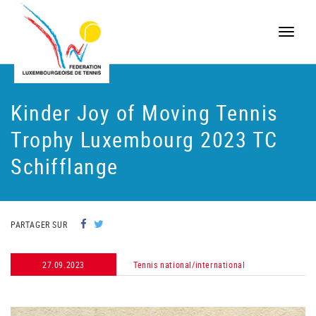
Toggle
naviga
Kinder Joy of Moving Tennis
Trophy Luxembourg 2023 TC
Schifflange
PARTAGER SUR
27.09.2023
Tennis national/international