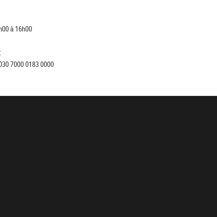
h00 à 16h00
:
030 7000 0183 0000