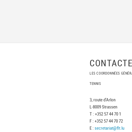
CONTACTE
LES COORDONNÉES GÉNÉR
TENNIS
3, route d'Arlon
L-8009 Strassen
T : +352 57 44 70 1
F : +352 57 44 70 72
E :
secretariat@flt.lu