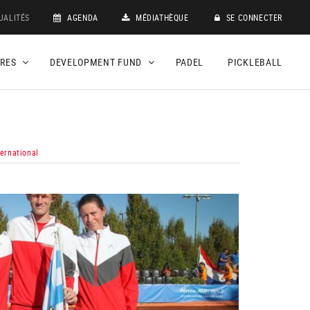
UALITÉS
AGENDA
MÉDIATHÈQUE
SE CONNECTER
DRES
DEVELOPMENT FUND
PADEL
PICKLEBALL
ternational