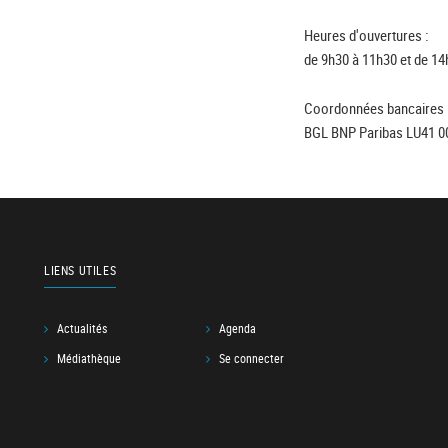
Heures d'ouvertures :
de 9h30 à 11h30 et de 14
Coordonnées bancaires 
BGL BNP Paribas LU41 0
LIENS UTILES
Actualités
Agenda
Médiathèque
Se connecter