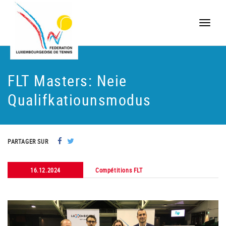
Toggle
naviga
FLT Masters: Neie
Qualifkatiounsmodus
PARTAGER SUR
16.12.2024
Compétitions FLT