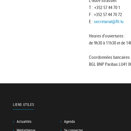
L-8009 Strassen
T : +352 57 44 70 1
F : +352 57 44 70 72
E :
secretariat@flt.lu
Heures d'ouvertures :
de 9h30 à 11h30 et de 14
Coordonnées bancaires 
BGL BNP Paribas LU41 0
LIENS UTILES
Actualités
Agenda
Médiathèque
Se connecter