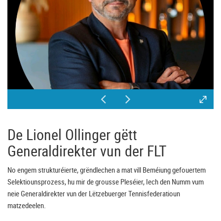
De Lionel Ollinger gëtt
Generaldirekter vun der FLT
No engem strukturéierte, grëndlechen a mat vill Beméiung gefouertem
Selektiounsprozess, hu mir de grousse Pleséier, Iech den Numm vum
neie Generaldirekter vun der Lëtzebuerger Tennisfederatioun
matzedeelen.