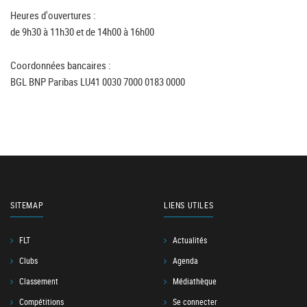
Heures d'ouvertures :
de 9h30 à 11h30 et de 14h00 à 16h00
Coordonnées bancaires :
BGL BNP Paribas LU41 0030 7000 0183 0000
SITEMAP
LIENS UTILES
FLT
Actualités
Clubs
Agenda
Classement
Médiathèque
Compétitions
Se connecter