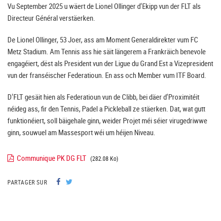
Vu September 2025 u wäert de Lionel Ollinger d'Ekipp vun der FLT als
Directeur Général verstäerken.
De Lionel Ollinger, 53 Joer, ass am Moment Generaldirekter vum FC
Metz Stadium. Am Tennis ass hie säit längerem a Frankräich benevole
engagéiert, dëst als President vun der Ligue du Grand Est a Vizepresident
vun der franséischer Federatioun. En ass och Member vum ITF Board.
D'FLT gesäit hien als Federatioun vun de Clibb, bei däer d'Proximitéit
néideg ass, fir den Tennis, Padel a Pickleball ze stäerken. Dat, wat gutt
funktionéiert, soll bäigehale ginn, weider Projet méi séier virugedriwwe
ginn, souwuel am Massesport wéi um héijen Niveau.
Communique PK DG FLT
(282.08 Ko)
PARTAGER SUR