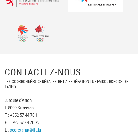
CONTACTEZ-NOUS
LES COORDONNÉES GÉNÉRALES DE LA FÉDÉRATION LUXEMBOURGEOISE DE
TENNIS
3, route d'Arlon
L-8009 Strassen
T : +352 57 44 70 1
F : +352 57 44 70 72
E :
secretariat@flt.lu