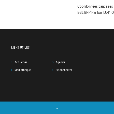
Coordonnées bancaires 
BGL BNP Paribas LU41 0
LIENS UTILES
Actualités
Agenda
Médiathèque
Se connecter