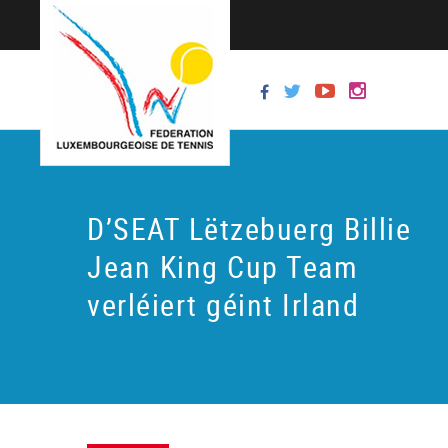
D’SEAT Lëtzebuerg Billie
Jean King Cup Team
verléiert géint Irland