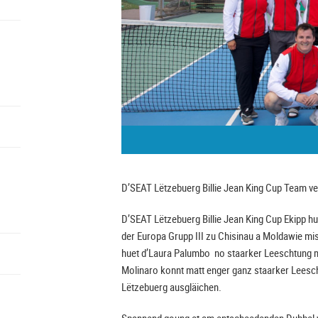
D’SEAT Lëtzebuerg Billie Jean King Cup Team verl
D’SEAT Lëtzebuerg Billie Jean King Cup Ekipp h
der Europa Grupp III zu Chisinau a Moldawie mis
huet d’Laura Palumbo no staarker Leeschtung ma
Molinaro konnt matt enger ganz staarker Leesch
Lëtzebuerg ausgläichen.