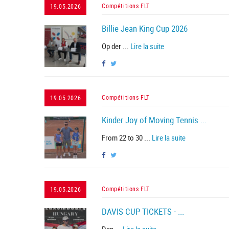
Compétitions FLT
19.05.2026
Billie Jean King Cup 2026
Op der ...
Lire la suite
Compétitions FLT
19.05.2026
Kinder Joy of Moving Tennis ...
From 22 to 30 ...
Lire la suite
Compétitions FLT
19.05.2026
DAVIS CUP TICKETS - ...