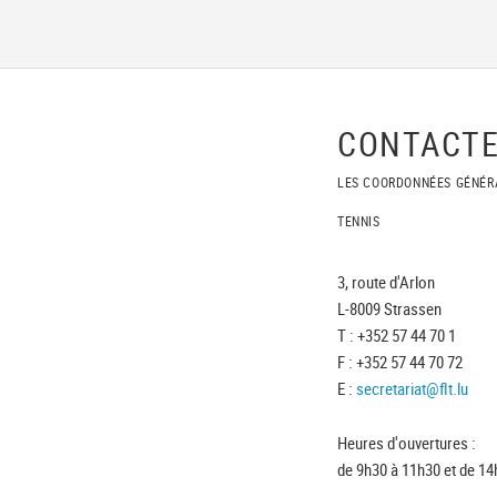
CONTACTE
LES COORDONNÉES GÉNÉR
TENNIS
3, route d'Arlon
L-8009 Strassen
T : +352 57 44 70 1
F : +352 57 44 70 72
E :
secretariat@flt.lu
Heures d'ouvertures :
de 9h30 à 11h30 et de 14