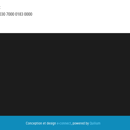
:
030 7000 0183 0000
Conception et design
e-connect
, powered by
Quilium