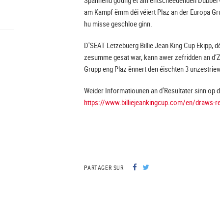
Spannend goung et am entscheedenden Dubbel we
am Kampf ëmm déi véiert Plaz an der Europa Gr
hu misse geschloe ginn.
D'SEAT Lëtzebuerg Billie Jean King Cup Ekipp, d
zesumme gesat war, kann awer zefridden an d‘Zu
Grupp eng Plaz ënnert den éischten 3 unzestrie
Weider Informatiounen an d'Resultater sinn op d
https://www.billiejeankingcup.com/en/draws-re
PARTAGER SUR