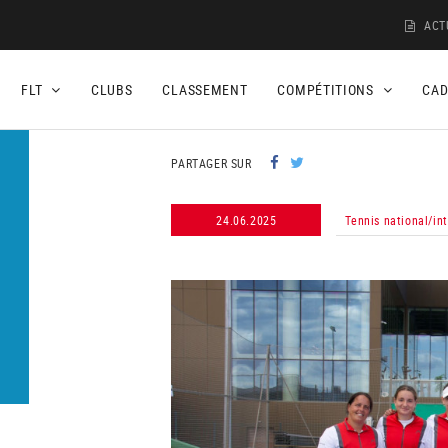
ACT
FLT
CLUBS
CLASSEMENT
COMPÉTITIONS
CA
PARTAGER SUR
24.06.2025
Tennis national/in