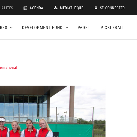
UALITÉS
AGENDA
MÉDIATHÈQUE
SE CONNECTER
DRES
DEVELOPMENT FUND
PADEL
PICKLEBALL
ternational