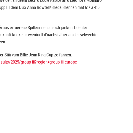
ider, an deem sech d‘Lucie Rabiot an d‘Eléonora Molinaro
upp III dem Duo Anna Bowtell/Breda Brennan mat 6:7 a 4:6
éi aus erfuerene Spillerinnen an och jonken Talenter
kunft kucke fir eventuell d'nächst Joer an der selwechter
wen.
er Säit vum Billie Jean King Cup ze fannen:
sults/2025/group-iii?region=group-iii-europe