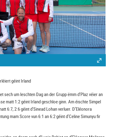
éiert géint Irland
uet sech um leschten Dag an der Grupp ëmm d'Plaz véier an
se matt 1:2 géint Irland geschloe ginn. Am éischte Simpel
tt 6:7, 2:6 géint d'Sinead Lohan verluer. D’Eléonora
tung mam Score vun 6:1 an 6:2 géint d'Celine Simunyu fir