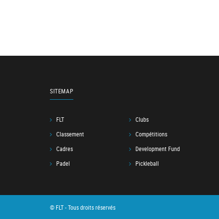
SITEMAP
FLT
Clubs
Classement
Compétitions
Cadres
Development Fund
Padel
Pickleball
© FLT - Tous droits réservés