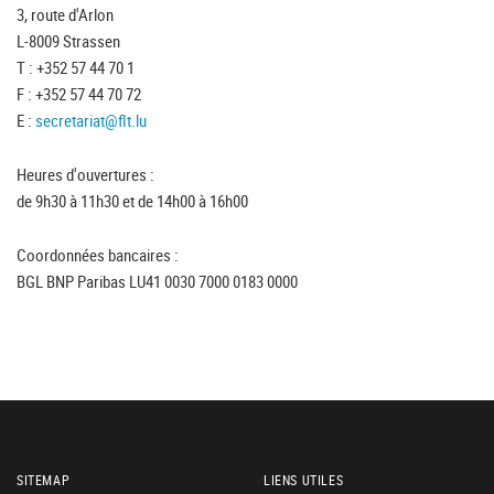
3, route d'Arlon
L-8009 Strassen
T : +352 57 44 70 1
F : +352 57 44 70 72
E :
secretariat@flt.lu
Heures d'ouvertures :
de 9h30 à 11h30 et de 14h00 à 16h00
Coordonnées bancaires :
BGL BNP Paribas LU41 0030 7000 0183 0000
SITEMAP
LIENS UTILES