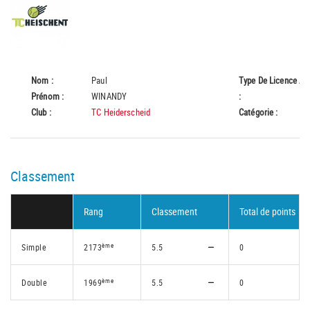
Nom :
Paul
Type De Licence
A
Prénom :
WINANDY
:
Club :
TC Heiderscheid
Catégorie :
55
Classement
Rang
Classement
Total de points
ème
Simple
2173
5.5
0
ème
Double
1969
5.5
0