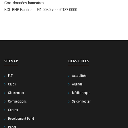
Coordonnées bancaires :
BGL BNP Paribas LU41 0030 7000 0183 0000
SITEMAP
LIENS UTILES
FLT
Actualités
Clubs
Agenda
Classement
Médiathèque
Compétitions
Se connecter
Cadres
Development Fund
Padel