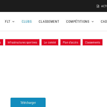
ACT
FLT
CLUBS
CLASSEMENT
COMPÉTITIONS
CA
s
Infrastructures sportives
Le comité
Plan d'accès
Classements
Télécharger