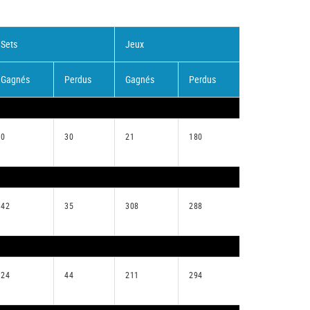
Sets
Jeux
Gagnés
Perdus
Gagnés
Perdus
0
30
21
180
42
35
308
288
24
44
211
294