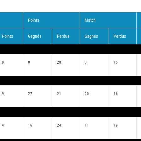
Points
Match
Points
Gagnés
Perdus
Gagnés
Perdus
0
0
20
0
15
9
27
21
20
16
4
16
24
11
19