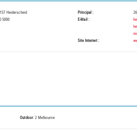
9157 Heiderscheid
Principal :
26
0 5000
E-Mail :
he
he
ni
Site Internet :
ww
Outdoor
: 2 Melbourne