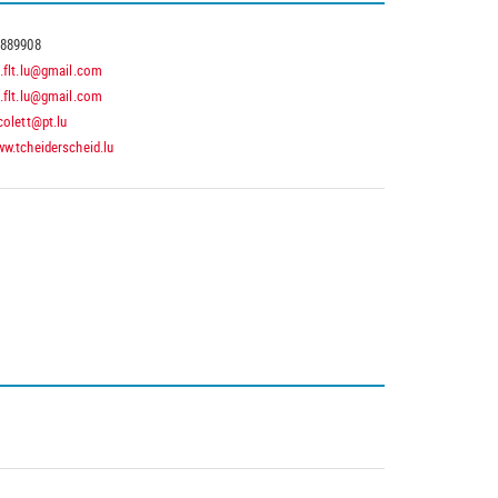
889908
.flt.lu@gmail.com
.flt.lu@gmail.com
colett@pt.lu
w.tcheiderscheid.lu