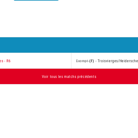
es - R6
Exempt
(F)
-
Troisvierges/Heidersche
Voir tous les matchs précédents