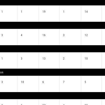
1
1
19
1
14
3
4
16
3
12
1
3
13
2
10
ion
3
10
6
7
5