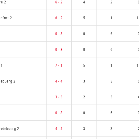
re 2
6 - 2
4
2
infort 2
6 - 2
5
1
1
0 - 8
0
6
0 - 8
0
6
 1
7 - 1
5
1
1
tebuerg 2
4 - 4
3
3
3 - 3
2
3
0 - 8
0
6
eetebuerg 2
4 - 4
3
3