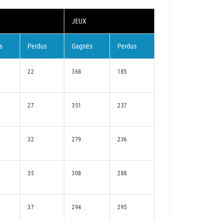
JEUX
s
Perdus
Gagnés
Perdus
22
368
185
27
351
237
32
279
236
35
308
288
37
294
295