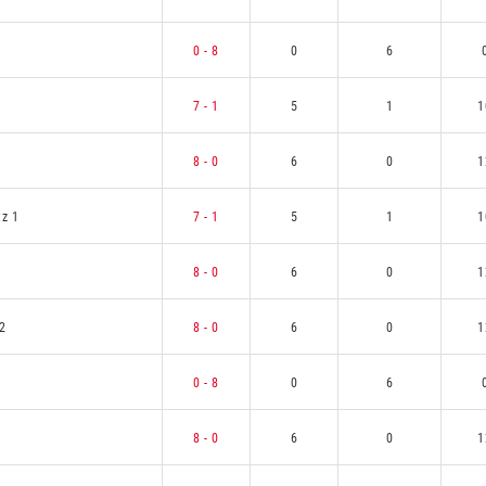
0 - 8
0
6
7 - 1
5
1
1
1
8 - 0
6
0
1
tz 1
7 - 1
5
1
1
8 - 0
6
0
1
2
8 - 0
6
0
1
0 - 8
0
6
8 - 0
6
0
1