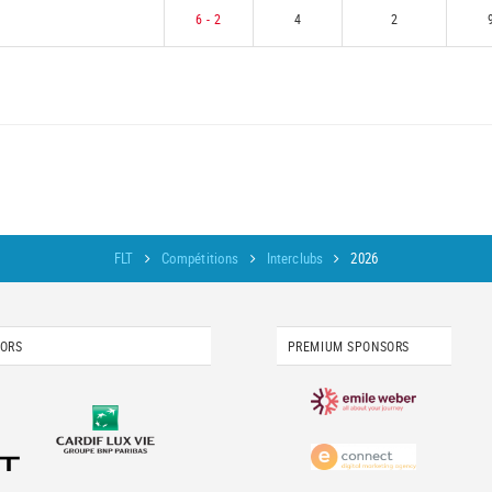
6 - 2
4
2
FLT
Compétitions
Interclubs
2026
SORS
PREMIUM SPONSORS