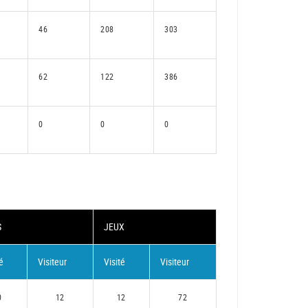
46
208
303
62
122
386
0
0
0
S
JEUX
é
Visiteur
Visité
Visiteur
0
12
12
72