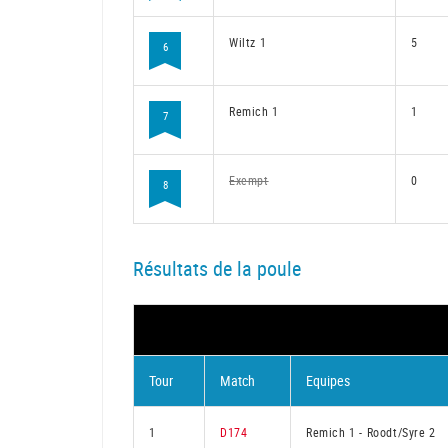
Wiltz 1
5
6
Remich 1
1
7
Exempt
0
8
Résultats de la poule
Tour
Match
Equipes
1
D174
Remich 1
-
Roodt/Syre 2