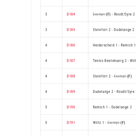
3
D184
Exempt
(F)
-
Roodt/Syre 2
3
D185
Steinfort 2
-
Dudelange 2
4
D186
Heiderscheid 1
-
Remich 
4
D187
Tennis Beetebuerg 2
-
Wil
4
D188
Steinfort 2
-
Exempt
(F)
4
D189
Dudelange 2
-
Roodt/Syre 
5
D190
Remich 1
-
Dudelange 2
5
D191
Wiltz 1
-
Exempt
(F)