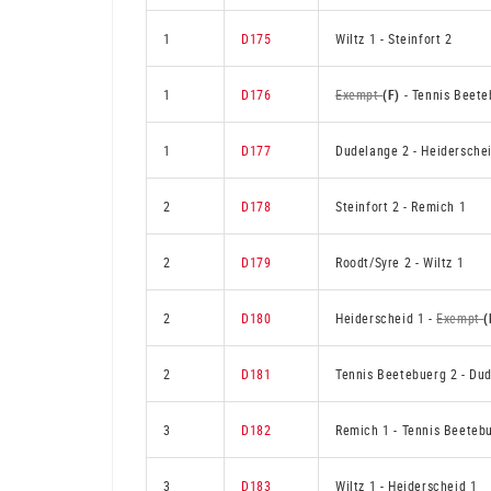
1
D175
Wiltz 1
-
Steinfort 2
1
D176
Exempt
(F)
-
Tennis Beete
1
D177
Dudelange 2
-
Heidersche
2
D178
Steinfort 2
-
Remich 1
2
D179
Roodt/Syre 2
-
Wiltz 1
2
D180
Heiderscheid 1
-
Exempt
(
2
D181
Tennis Beetebuerg 2
-
Dud
3
D182
Remich 1
-
Tennis Beeteb
3
D183
Wiltz 1
-
Heiderscheid 1