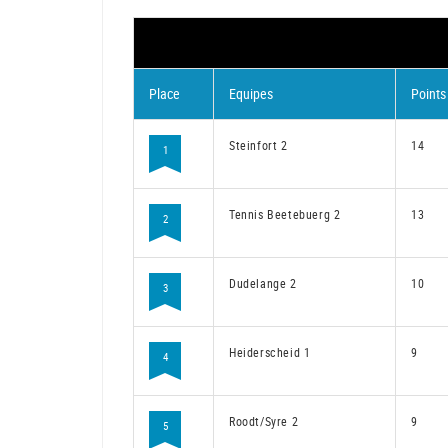
Place
Equipes
Points
Steinfort 2
14
1
Tennis Beetebuerg 2
13
2
Dudelange 2
10
3
Heiderscheid 1
9
4
Roodt/Syre 2
9
5