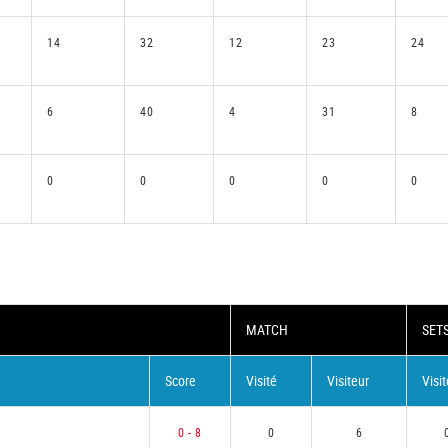
14
32
12
23
24
6
40
4
31
8
0
0
0
0
0
MATCH
SET
Score
Visité
Visiteur
Visit
0 - 8
0
6