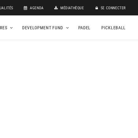
UALITÉS
AGENDA
MÉDIATHÈQUE
SE CONNECTER
DRES
DEVELOPMENT FUND
PADEL
PICKLEBALL