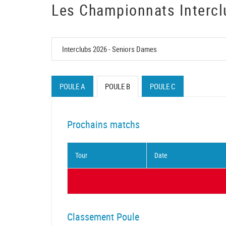
Les Championnats Intercl
POULE A
POULE B
POULE C
Prochains matchs
Tour
Date
Classement Poule