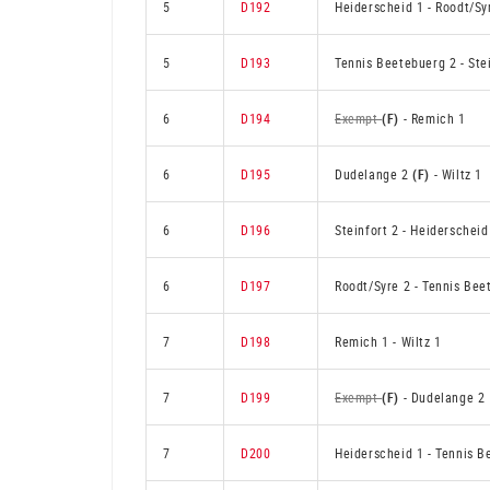
5
D192
Heiderscheid 1
-
Roodt/Sy
5
D193
Tennis Beetebuerg 2
-
Ste
6
D194
Exempt
(F)
-
Remich 1
6
D195
Dudelange 2
(F)
-
Wiltz 1
6
D196
Steinfort 2
-
Heiderscheid
6
D197
Roodt/Syre 2
-
Tennis Bee
7
D198
Remich 1
-
Wiltz 1
7
D199
Exempt
(F)
-
Dudelange 2
7
D200
Heiderscheid 1
-
Tennis B