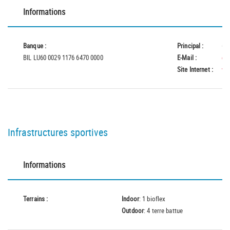
Informations
Banque :
Principal :
62
BIL LU60 0029 1176 6470 0000
E-Mail :
du
Site Internet :
ww
Infrastructures sportives
Informations
Terrains :
Indoor
: 1 bioflex
Outdoor
: 4 terre battue