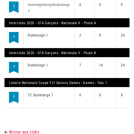
Senningerberg/Dudelange
0
0
0
6
1
Interclubs 2026 - U14 Garçons - Nationale V - Poule A
Dudelange 1
2
8
24
5
Interclubs 2026 - U18 Garçons - Nationale V - Poule B
Dudelange 1
7
16
24
4
Loterie Nationale Coupe FLT Seniors Dames - Dames - Tour 1
TC Dudelange 1
0
0
8
8
Retour aux clubs