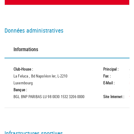
Données administratives
Informations
Club-House :
Principal :
45
La Feluca , Bd Napoléon Ier, L-2210
Fax :
25
Luxembourg
E-Mail :
in
Banque :
st
BGL BNP PARIBAS LU 98 0030 1532 3206 0000
Site Internet :
ww
Infrastructures sportives