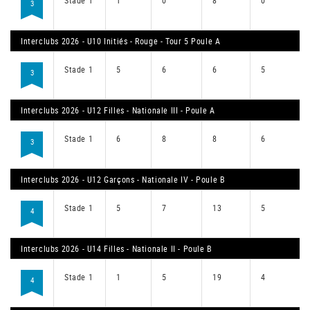
Stade 1
1
0
8
0
3
Interclubs 2026 - U10 Initiés - Rouge - Tour 5 Poule A
Stade 1
5
6
6
5
3
Interclubs 2026 - U12 Filles - Nationale III - Poule A
Stade 1
6
8
8
6
3
Interclubs 2026 - U12 Garçons - Nationale IV - Poule B
Stade 1
5
7
13
5
4
Interclubs 2026 - U14 Filles - Nationale II - Poule B
Stade 1
1
5
19
4
4