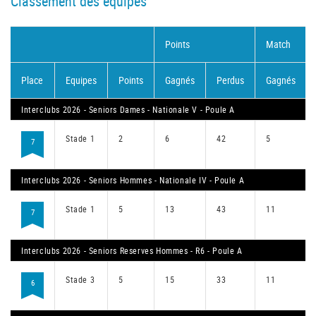
Classement des équipes
Points
Match
Place
Equipes
Points
Gagnés
Perdus
Gagnés
Interclubs 2026 - Seniors Dames - Nationale V - Poule A
Stade 1
2
6
42
5
7
Interclubs 2026 - Seniors Hommes - Nationale IV - Poule A
Stade 1
5
13
43
11
7
Interclubs 2026 - Seniors Reserves Hommes - R6 - Poule A
Stade 3
5
15
33
11
6