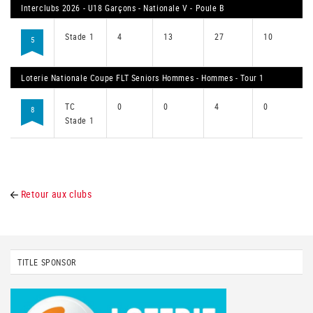
Interclubs 2026 - U18 Garçons - Nationale V - Poule B
Stade 1
4
13
27
10
5
Loterie Nationale Coupe FLT Seniors Hommes - Hommes - Tour 1
TC
0
0
4
0
8
Stade 1
Retour aux clubs
TITLE SPONSOR