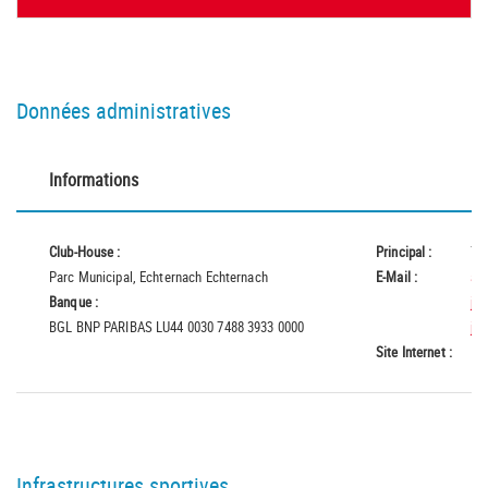
Données administratives
Informations
Club-House :
Principal :
72
Parc Municipal, Echternach Echternach
E-Mail :
al
Banque :
jp
BGL BNP PARIBAS LU44 0030 7488 3933 0000
ja
Site Internet :
Infrastructures sportives