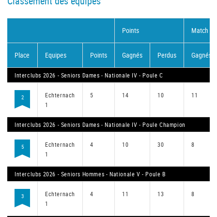
Classement des équipes
Points
Match
Place
Equipes
Points
Gagnés
Perdus
Gagnés
Interclubs 2026 - Seniors Dames - Nationale IV - Poule C
Echternach
5
14
10
11
2
1
Interclubs 2026 - Seniors Dames - Nationale IV - Poule Champion
Echternach
4
10
30
8
5
1
Interclubs 2026 - Seniors Hommes - Nationale V - Poule B
Echternach
4
11
13
8
3
1