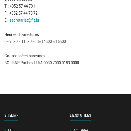
T : +352 57 44 70 1
F : +352 57 44 70 72
E :
secretariat@flt.lu
Heures d'ouvertures :
de 9h30 à 11h30 et de 14h00 à 16h00
Coordonnées bancaires :
BGL BNP Paribas LU41 0030 7000 0183 0000
SITEMAP
LIENS UTILES
FLT
Actualités