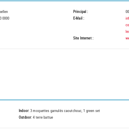
pellen
Principal :
00
3 0000
E-Mail :
in
co
le
Site Internet :
ww
Indoor
: 3 moquettes garnulés caoutchouc, 1 green set
Outdoor
: 4 terre battue