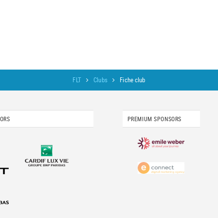
FLT
Clubs
Fiche club
SORS
PREMIUM SPONSORS