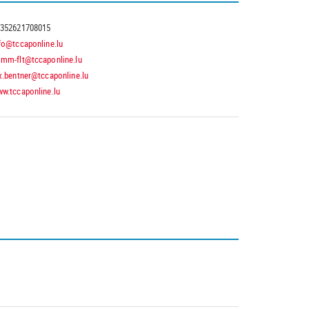
352621708015
fo@tccaponline.lu
mm-flt@tccaponline.lu
x.bentner@tccaponline.lu
w.tccaponline.lu