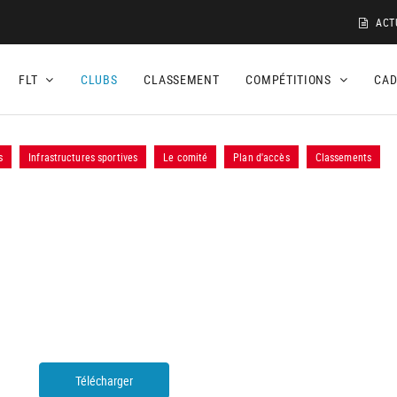
ACT
FLT
CLUBS
CLASSEMENT
COMPÉTITIONS
CA
s
Infrastructures sportives
Le comité
Plan d'accès
Classements
Télécharger