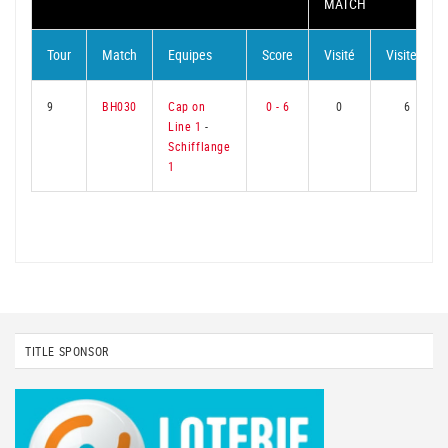
MATCH
Tour
Match
Equipes
Score
Visité
Visiteur
9
BH030
Cap on
0 - 6
0
6
Line 1
-
Schifflange
1
TITLE SPONSOR