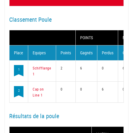
Classement Poule
POINTS
MATC
Place
Equipes
Points
Gagnés
Perdus
Gagné
Schifflange
2
6
0
6
1
1
Cap on
0
0
6
0
2
Line 1
Résultats de la poule