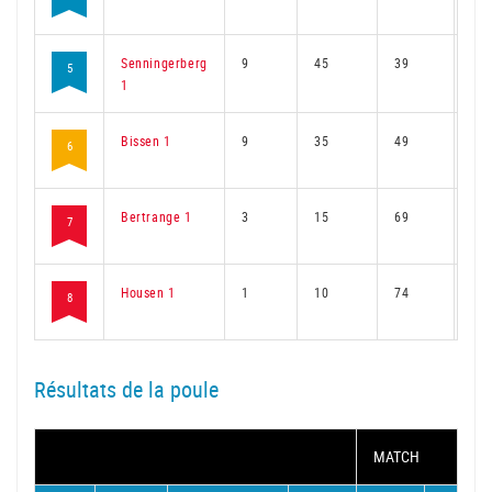
Senningerberg
9
45
39
32
5
1
Bissen 1
9
35
49
27
6
Bertrange 1
3
15
69
12
7
Housen 1
1
10
74
7
8
Résultats de la poule
MATCH