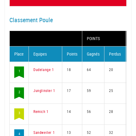
Classement Poule
POINTS
MA
Place
Equipes
Points
Gagnés
Perdus
Ga
Dudelange 1
18
64
20
49
1
Junglinster 1
17
59
25
45
2
Remich 1
14
56
28
42
3
Sandweiler 1
13
52
32
38
4