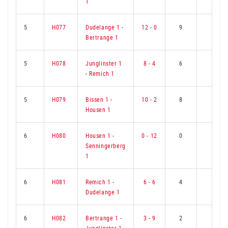
1
5
H077
Dudelange 1
-
12 - 0
9
0
Bertrange 1
5
H078
Junglinster 1
8 - 4
6
3
-
Remich 1
5
H079
Bissen 1
-
10 - 2
8
1
Housen 1
6
H080
Housen 1
-
0 - 12
0
9
Senningerberg
1
6
H081
Remich 1
-
6 - 6
4
5
Dudelange 1
6
H082
Bertrange 1
-
3 - 9
2
7