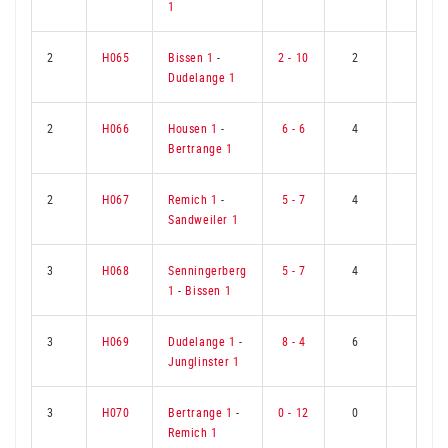
1
2
H065
Bissen 1
-
2 - 10
2
7
Dudelange 1
2
H066
Housen 1
-
6 - 6
4
5
Bertrange 1
2
H067
Remich 1
-
5 - 7
4
5
Sandweiler 1
3
H068
Senningerberg
5 - 7
4
5
1
-
Bissen 1
3
H069
Dudelange 1
-
8 - 4
6
3
Junglinster 1
3
H070
Bertrange 1
-
0 - 12
0
9
Remich 1