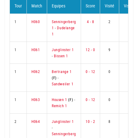
Tour
Match
Equipes
Score
Visité
Visiteur
1
H060
Senningerberg
4 - 8
2
7
1
-
Dudelange
1
1
H061
Junglinster 1
12 - 0
9
0
-
Bissen 1
1
H062
Bertrange 1
0 - 12
0
9
(F)
-
Sandweiler 1
1
H063
Housen 1
(F)
-
0 - 12
0
9
Remich 1
2
H064
Junglinster 1
10 - 2
8
1
-
Senningerberg