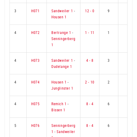
3
H071
Sandweiler 1
-
12 - 0
9
0
Housen 1
4
H072
Bertrange 1
-
1 - 11
1
8
Senningerberg
1
4
H073
Sandweiler 1
-
4 - 8
3
6
Dudelange 1
4
H074
Housen 1
-
2 - 10
2
7
Junglinster 1
4
H075
Remich 1
-
8 - 4
6
3
Bissen 1
5
H076
Senningerberg
8 - 4
6
3
1
-
Sandweiler