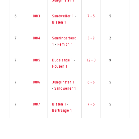
Junglinster 1
6
H083
Sandweiler 1
-
7 - 5
5
4
Bissen 1
7
H084
Senningerberg
3 - 9
2
7
1
-
Remich 1
7
H085
Dudelange 1
-
12 - 0
9
0
Housen 1
7
H086
Junglinster 1
6 - 6
5
4
-
Sandweiler 1
7
H087
Bissen 1
-
7 - 5
5
4
Bertrange 1