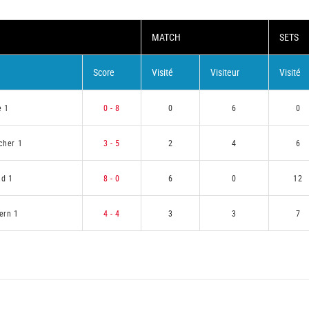
MATCH
SETS
Score
Visité
Visiteur
Visité
e 1
0 - 8
0
6
0
cher 1
3 - 5
2
4
6
ad 1
8 - 0
6
0
12
ern 1
4 - 4
3
3
7