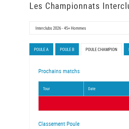
Les Championnats Intercl
POULE A
POULE B
POULE CHAMPION
Prochains matchs
Tour
Date
Classement Poule