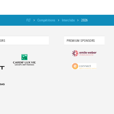
FLT
Compétitions
Interclubs
2026
SORS
PREMIUM SPONSORS