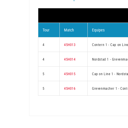
Tour
Match
Equipes
4
45H013
Contern 1
-
Cap on Lin
4
45H014
Nordstad 1
-
Grevenma
5
45H015
Cap on Line 1
-
Nordst
5
45H016
Grevenmacher 1
-
Cont