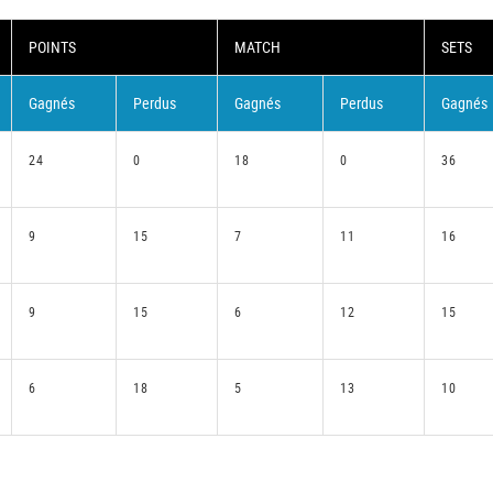
POINTS
MATCH
SETS
Gagnés
Perdus
Gagnés
Perdus
Gagnés
24
0
18
0
36
9
15
7
11
16
9
15
6
12
15
6
18
5
13
10