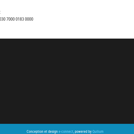
:
030 7000 0183 0000
Conception et design
e-connect
, powered by
Quilium