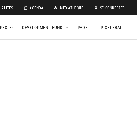
UALITÉS
AGENDA
MÉDIATHÈQUE
SE CONNECTER
DRES
DEVELOPMENT FUND
PADEL
PICKLEBALL