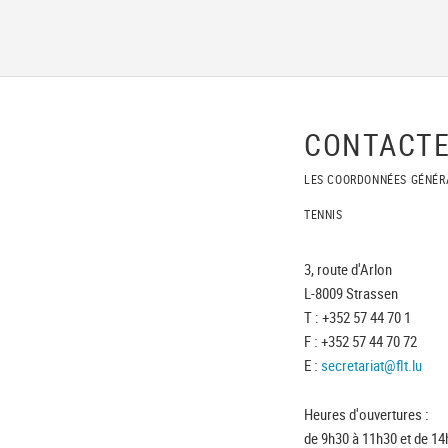
CONTACTE
LES COORDONNÉES GÉNÉR
TENNIS
3, route d'Arlon
L-8009 Strassen
T : +352 57 44 70 1
F : +352 57 44 70 72
E :
secretariat@flt.lu
Heures d'ouvertures :
de 9h30 à 11h30 et de 14