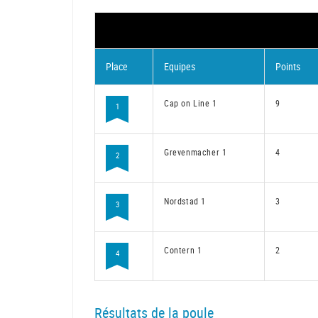
Place
Equipes
Points
Cap on Line 1
9
1
Grevenmacher 1
4
2
Nordstad 1
3
3
Contern 1
2
4
Résultats de la poule