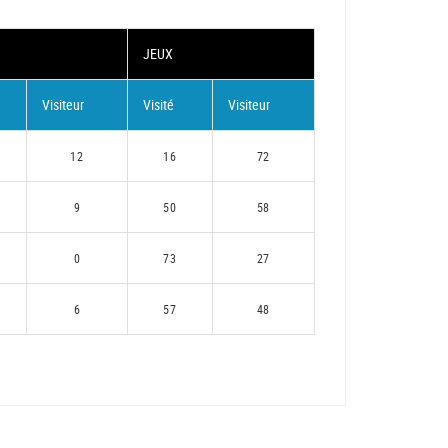
JEUX
Visiteur
Visité
Visiteur
12
16
72
9
50
58
0
73
27
6
57
48