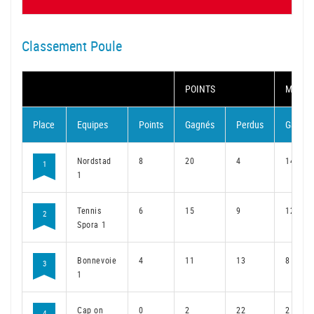
Classement Poule
POINTS
MATC
Place
Equipes
Points
Gagnés
Perdus
Gagné
Nordstad
8
20
4
14
1
1
Tennis
6
15
9
12
2
Spora 1
Bonnevoie
4
11
13
8
3
1
Cap on
0
2
22
2
4