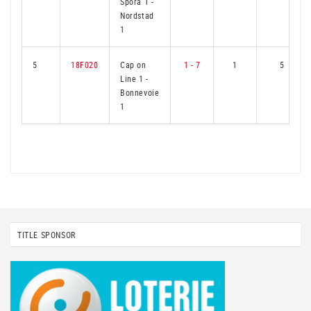
Spora 1
-
Nordstad
1
5
18F020
Cap on
1 - 7
1
5
Line 1
-
Bonnevoie
1
TITLE SPONSOR