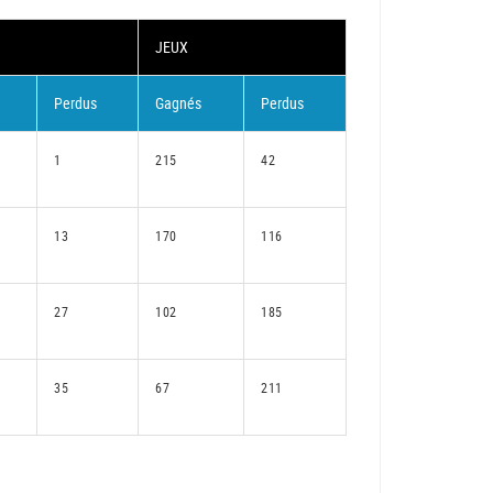
JEUX
Perdus
Gagnés
Perdus
1
215
42
13
170
116
27
102
185
35
67
211