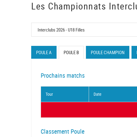
Les Championnats Intercl
POULE A
POULE B
POULE CHAMPION
Prochains matchs
Tour
Date
Classement Poule