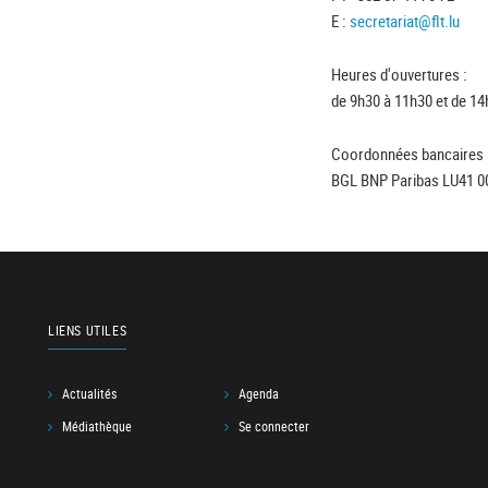
E :
secretariat@flt.lu
Heures d'ouvertures :
de 9h30 à 11h30 et de 14
Coordonnées bancaires 
BGL BNP Paribas LU41 0
LIENS UTILES
Actualités
Agenda
Médiathèque
Se connecter