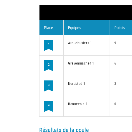
Place
Equipes
Points
Arquebusiers 1
9
1
Grevenmacher 1
6
2
Nordstad 1
3
3
Bonnevoie 1
0
4
Résultats de la poule