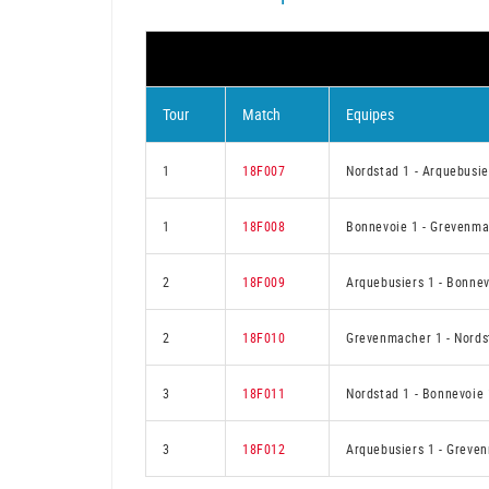
Tour
Match
Equipes
1
18F007
Nordstad 1
-
Arquebusie
1
18F008
Bonnevoie 1
-
Grevenma
2
18F009
Arquebusiers 1
-
Bonnev
2
18F010
Grevenmacher 1
-
Nords
3
18F011
Nordstad 1
-
Bonnevoie 
3
18F012
Arquebusiers 1
-
Greven