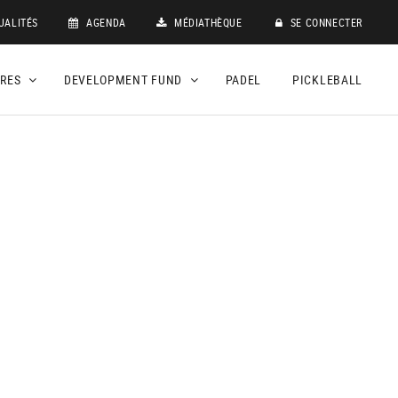
UALITÉS
AGENDA
MÉDIATHÈQUE
SE CONNECTER
DRES
DEVELOPMENT FUND
PADEL
PICKLEBALL