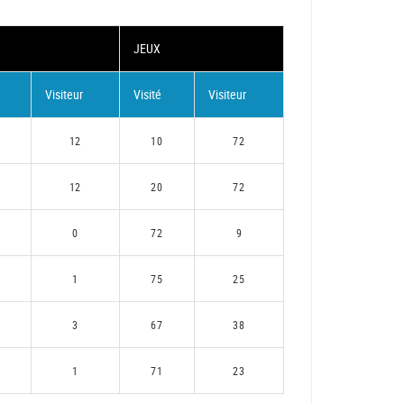
JEUX
Visiteur
Visité
Visiteur
12
10
72
12
20
72
0
72
9
1
75
25
3
67
38
1
71
23