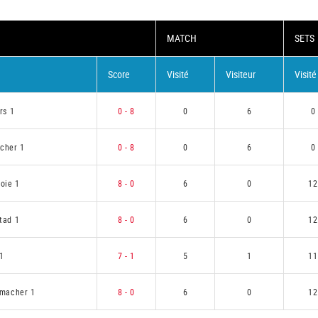
MATCH
SETS
Score
Visité
Visiteur
Visité
rs 1
0 - 8
0
6
0
cher 1
0 - 8
0
6
0
oie 1
8 - 0
6
0
12
tad 1
8 - 0
6
0
12
1
7 - 1
5
1
11
macher 1
8 - 0
6
0
12