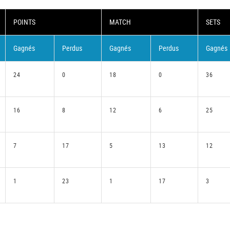
POINTS
MATCH
SETS
Gagnés
Perdus
Gagnés
Perdus
Gagnés
24
0
18
0
36
16
8
12
6
25
7
17
5
13
12
1
23
1
17
3