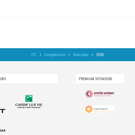
FLT
Compétitions
Interclubs
2026
SORS
PREMIUM SPONSORS