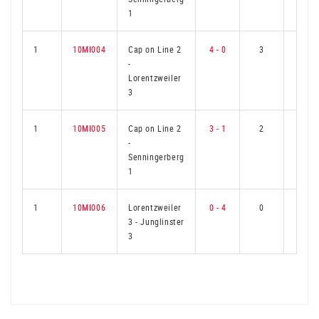
1
1
10MI004
Cap on Line 2
4 - 0
3
0
-
Lorentzweiler
3
1
10MI005
Cap on Line 2
3 - 1
2
1
-
Senningerberg
1
1
10MI006
Lorentzweiler
0 - 4
0
3
3
-
Junglinster
3