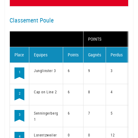
Classement Poule
POINTS
MA
Place
Equipes
Points
Gagnés
Perdus
Ga
Junglinster 3
6
9
3
6
1
Cap on Line 2
6
8
4
6
2
Senningerberg
6
7
5
6
3
1
Lorentzweiler
0
0
12
0
4