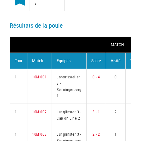
3
Résultats de la poule
MATCH
Tour
Match
Equipes
Score
Visité
Visite
1
10MI001
Lorentzweiler
0 - 4
0
3
3
-
Senningerberg
1
1
10MI002
Junglinster 3
-
3 - 1
2
1
Cap on Line 2
1
10MI003
Junglinster 3
-
2 - 2
1
2
Senningerberg