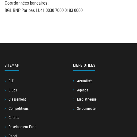
Coordonnées bancaires :
BGL BNP Paribas LU41 0030 7000 0183 0000
SITEMAP
LIENS UTILES
FLT
Actualités
Clubs
Agenda
Classement
Médiathèque
Compétitions
Se connecter
Cadres
Development Fund
Padel