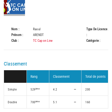
Nom :
Raoul
Type De Licence
A
Prénom :
ARENDT
:
Club :
TC Cap on Line
Catégorie :
55
Classement
Rang
Classement
Total de points
ème
Simple
529
4.2
200
ème
Double
700
5.1
160