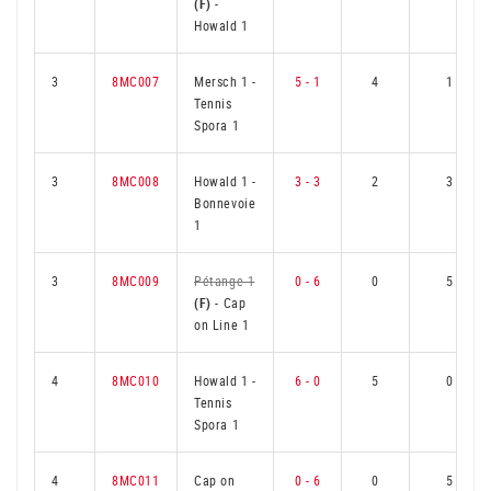
(F)
-
Howald 1
3
8MC007
Mersch 1
-
5 - 1
4
1
Tennis
Spora 1
3
8MC008
Howald 1
-
3 - 3
2
3
Bonnevoie
1
3
8MC009
Pétange 1
0 - 6
0
5
(F)
-
Cap
on Line 1
4
8MC010
Howald 1
-
6 - 0
5
0
Tennis
Spora 1
4
8MC011
Cap on
0 - 6
0
5