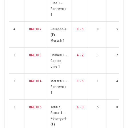
Line 1
-
Bonnevoie
1
4
8MC012
Pétange 1
0 - 6
0
5
(F)
-
Mersch 1
5
8MC013
Howald 1
-
4 - 2
3
2
Cap on
Line 1
5
8MC014
Mersch 1
-
1 - 5
1
4
Bonnevoie
1
5
8MC015
Tennis
6 - 0
5
0
Spora 1
-
Pétange 1
(F)