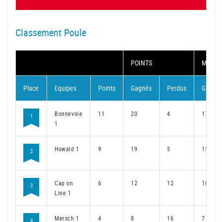
Classement Poule
POINTS
MATC
Place
Equipes
Points
Gagnés
Perdus
Gagné
Bonnevoie
11
20
4
17
1
1
Howald 1
9
19
5
15
2
Cap on
6
12
12
10
3
Line 1
Mersch 1
4
8
16
7
4