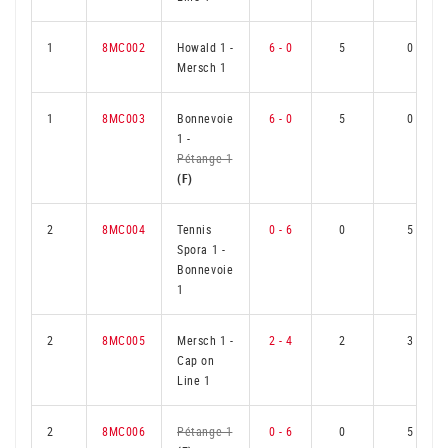
1
8MC002
Howald 1
-
6 - 0
5
0
Mersch 1
1
8MC003
Bonnevoie
6 - 0
5
0
1
-
Pétange 1
(F)
2
8MC004
Tennis
0 - 6
0
5
Spora 1
-
Bonnevoie
1
2
8MC005
Mersch 1
-
2 - 4
2
3
Cap on
Line 1
2
8MC006
Pétange 1
0 - 6
0
5