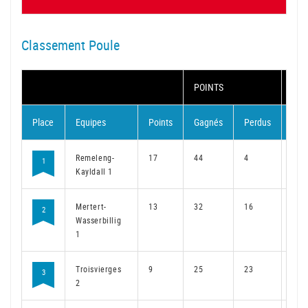
Classement Poule
POINTS
MA
Place
Equipes
Points
Gagnés
Perdus
Gag
Remeleng-
17
44
4
33
1
Kayldall 1
Mertert-
13
32
16
23
2
Wasserbillig
1
Troisvierges
9
25
23
20
3
2