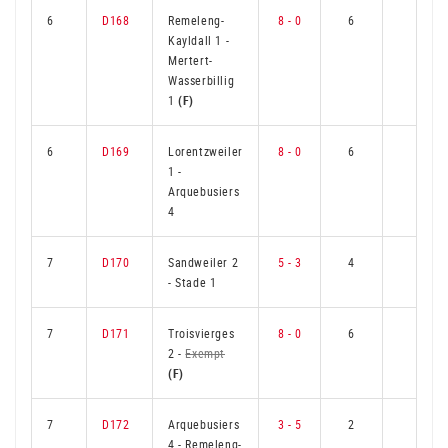
6
D168
Remeleng-
8 - 0
6
0
Kayldall 1
-
Mertert-
Wasserbillig
1
(F)
6
D169
Lorentzweiler
8 - 0
6
0
1
-
Arquebusiers
4
7
D170
Sandweiler 2
5 - 3
4
2
-
Stade 1
7
D171
Troisvierges
8 - 0
6
0
2
-
Exempt
(F)
7
D172
Arquebusiers
3 - 5
2
4
4
-
Remeleng-