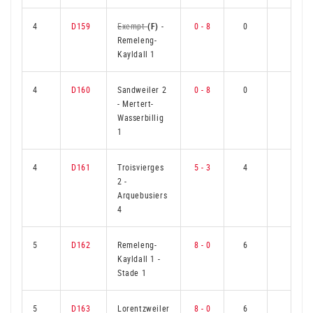
4
D159
Exempt
(F)
-
0 - 8
0
6
Remeleng-
Kayldall 1
4
D160
Sandweiler 2
0 - 8
0
6
-
Mertert-
Wasserbillig
1
4
D161
Troisvierges
5 - 3
4
2
2
-
Arquebusiers
4
5
D162
Remeleng-
8 - 0
6
0
Kayldall 1
-
Stade 1
5
D163
Lorentzweiler
8 - 0
6
0