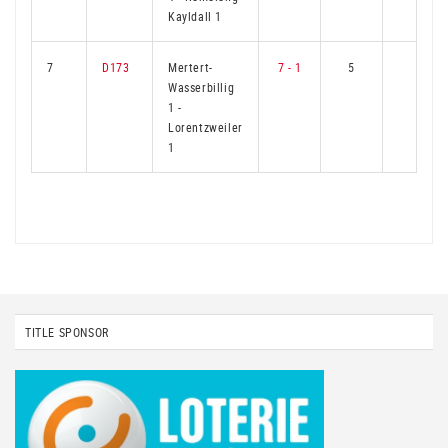
Kayldall 1
7
D173
Mertert-
7 - 1
5
1
Wasserbillig
1
-
Lorentzweiler
1
TITLE SPONSOR