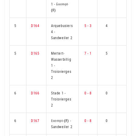
1
-
Exempt
(F)
5
D164
Arquebusiers
5 - 3
4
2
4
-
Sandweiler 2
5
D165
Mertert-
7 - 1
5
1
Wasserbillig
1
-
Troisvierges
2
6
D166
Stade 1
-
0 - 8
0
6
Troisvierges
2
6
D167
Exempt
(F)
-
0 - 8
0
6
Sandweiler 2