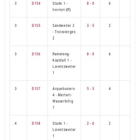
3
D154
Stade 1
-
8 - 0
6
0
Exempt
(F)
3
D155
Sandweiler 2
3 - 5
2
4
-
Troisvierges
2
3
D156
Remeleng-
8 - 0
6
0
Kayldall 1
-
Lorentzweiler
1
3
D157
Arquebusiers
5 - 3
4
2
4
-
Mertert-
Wasserbillig
1
4
D158
Stade 1
-
2 - 6
2
4
Lorentzweiler
1