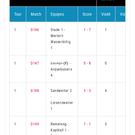
Tour
Match
Equipes
Score
Visité
Visiteur
1
D146
Stade 1
-
1 - 7
1
5
Mertert-
Wasserbillig
1
1
D147
Exempt
(F)
-
0 - 8
0
6
Arquebusiers
4
1
D148
Sandweiler 2
5 - 3
4
2
-
Lorentzweiler
1
1
D149
Remeleng-
7 - 1
5
1
Kayldall 1
-