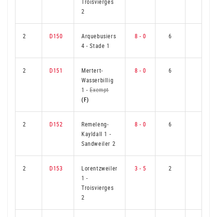
Troisvierges
2
2
D150
Arquebusiers
8 - 0
6
0
4
-
Stade 1
2
D151
Mertert-
8 - 0
6
0
Wasserbillig
1
-
Exempt
(F)
2
D152
Remeleng-
8 - 0
6
0
Kayldall 1
-
Sandweiler 2
2
D153
Lorentzweiler
3 - 5
2
4
1
-
Troisvierges
2