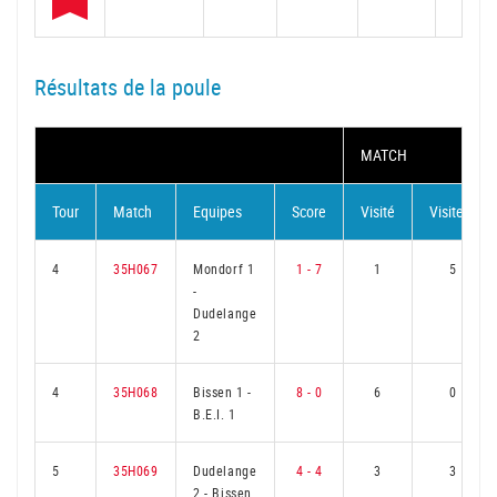
Résultats de la poule
MATCH
Tour
Match
Equipes
Score
Visité
Visiteur
4
35H067
Mondorf 1
1 - 7
1
5
-
Dudelange
2
4
35H068
Bissen 1
-
8 - 0
6
0
B.E.I. 1
5
35H069
Dudelange
4 - 4
3
3
2
-
Bissen