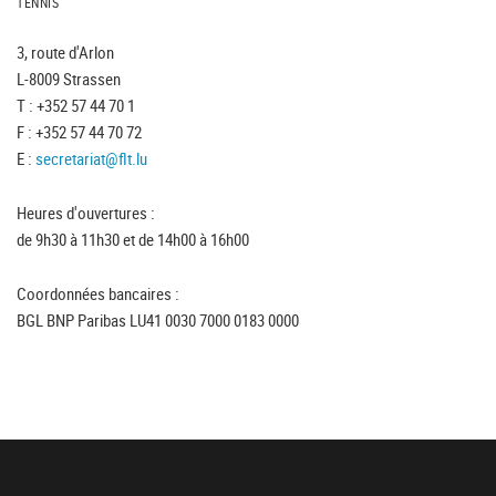
TENNIS
3, route d'Arlon
L-8009 Strassen
T : +352 57 44 70 1
F : +352 57 44 70 72
E :
secretariat@flt.lu
Heures d'ouvertures :
de 9h30 à 11h30 et de 14h00 à 16h00
Coordonnées bancaires :
BGL BNP Paribas LU41 0030 7000 0183 0000