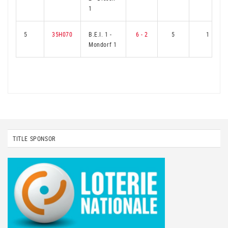
1
5
35H070
B.E.I. 1
-
6 - 2
5
1
Mondorf 1
TITLE SPONSOR