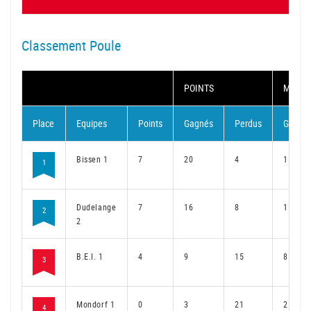
Classement Poule
POINTS
MATC
Place
Equipes
Points
Gagnés
Perdus
Gagné
Bissen 1
7
20
4
15
1
Dudelange
7
16
8
11
2
2
B.E.I. 1
4
9
15
8
3
Mondorf 1
0
3
21
2
4