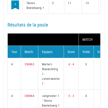
Tennis
3
11
13
8
4
Beetebuerg 1
Résultats de la poule
MATCH
Tour
Match
Equipes
Score
Visité
Visiteur
4
35H063
Mertert-
4 - 4
3
3
Wasserbillig
1
-
Lorentzweiler
1
4
35H064
Junglinster 1
5 - 3
4
2
-
Tennis
Beetebuerg 1