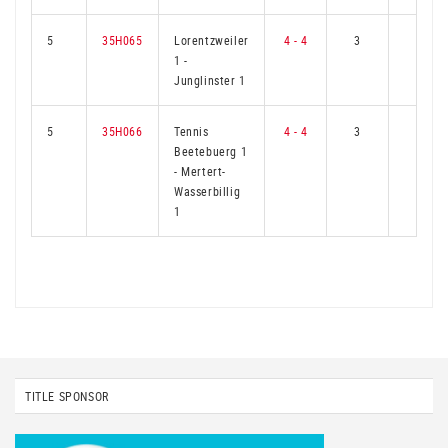
5
35H065
Lorentzweiler
4 - 4
3
3
1
-
Junglinster 1
5
35H066
Tennis
4 - 4
3
3
Beetebuerg 1
-
Mertert-
Wasserbillig
1
TITLE SPONSOR