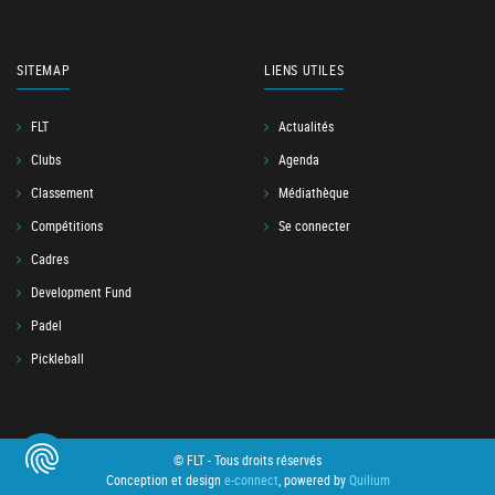
SITEMAP
LIENS UTILES
FLT
Actualités
Clubs
Agenda
Classement
Médiathèque
Compétitions
Se connecter
Cadres
Development Fund
Padel
Pickleball
© FLT - Tous droits réservés
Conception et design
e-connect
, powered by
Quilium