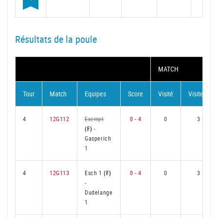
Résultats de la poule
MATCH
Tour
Match
Equipes
Score
Visité
Visiteur
4
12G112
Exempt
0 - 4
0
3
(F)
-
Gasperich
1
4
12G113
Esch 1
(F)
0 - 4
0
3
-
Dudelange
1