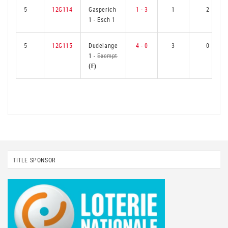
5
12G114
Gasperich
1 - 3
1
2
1
-
Esch 1
5
12G115
Dudelange
4 - 0
3
0
1
-
Exempt
(F)
TITLE SPONSOR