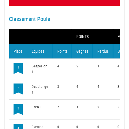
Classement Poule
POINTS
MATC
Place
Equipes
Points
Gagnés
Perdus
Gagné
Gasperich
4
5
3
4
1
1
Dudelange
3
4
4
3
2
1
Esch 1
2
3
5
2
3
Exempt
0
0
0
0
4