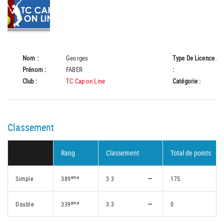
Nom :
Georges
Type De Licence
A
Prénom :
FABER
:
Club :
TC Cap on Line
Catégorie :
55
Classement
Rang
Classement
Total de points
ème
Simple
389
3.3
175
ème
Double
339
3.3
0