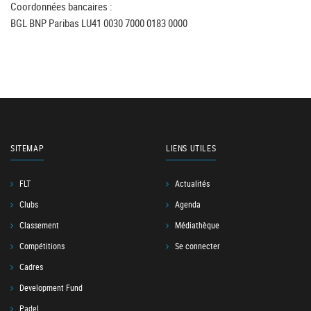
Coordonnées bancaires :
BGL BNP Paribas LU41 0030 7000 0183 0000
SITEMAP
LIENS UTILES
FLT
Actualités
Clubs
Agenda
Classement
Médiathèque
Compétitions
Se connecter
Cadres
Development Fund
Padel