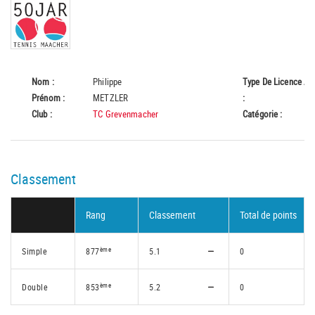
Nom :
Philippe
Type De Licence
A
Prénom :
METZLER
:
Club :
TC Grevenmacher
Catégorie :
55
Classement
Rang
Classement
Total de points
ème
Simple
877
5.1
0
ème
Double
853
5.2
0