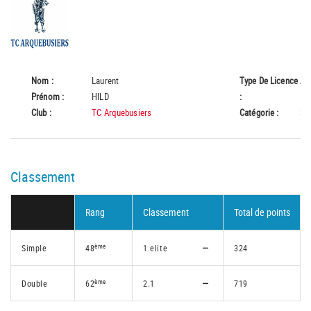
Nom :
Laurent
Type De Licence
A
Prénom :
HILD
:
Club :
TC Arquebusiers
Catégorie :
35
Classement
Rang
Classement
Total de points
ème
Simple
48
1.elite
324
ème
Double
62
2.1
719