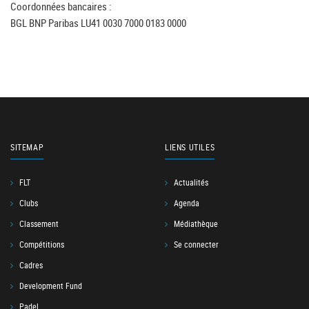
Coordonnées bancaires :
BGL BNP Paribas LU41 0030 7000 0183 0000
SITEMAP
LIENS UTILES
FLT
Actualités
Clubs
Agenda
Classement
Médiathèque
Compétitions
Se connecter
Cadres
Development Fund
Padel