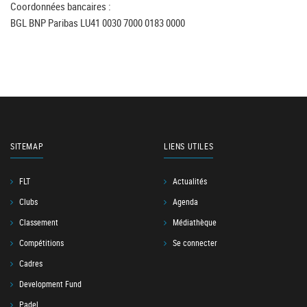
Coordonnées bancaires :
BGL BNP Paribas LU41 0030 7000 0183 0000
SITEMAP
LIENS UTILES
FLT
Actualités
Clubs
Agenda
Classement
Médiathèque
Compétitions
Se connecter
Cadres
Development Fund
Padel