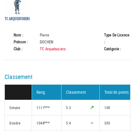
Nom :
Pierre
Type De Licence
A
Prénom :
DOCHEN
:
Club :
TC Arquebusiers
Catégorie :
55
Classement
Rang
Classement
Total de points
ème
Simple
1111
5.3
109
ème
Double
1048
5.4
305