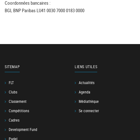
Coordonnées bancaires :
BGL BNP Paribas LU41 0030 7000 0183 0000
SITEMAP
LIENS UTILES
FLT
Actualités
Clubs
Agenda
Classement
Médiathèque
Compétitions
Se connecter
Cadres
Development Fund
Padel