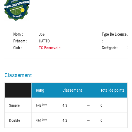
Nom :
Joe
Type De Licence
A
Prénom :
HATTO
:
Club :
TC Bonnevoie
Catégorie :
35
Classement
Rang
Classement
Total de points
ème
Simple
648
4.3
0
ème
Double
461
4.2
0