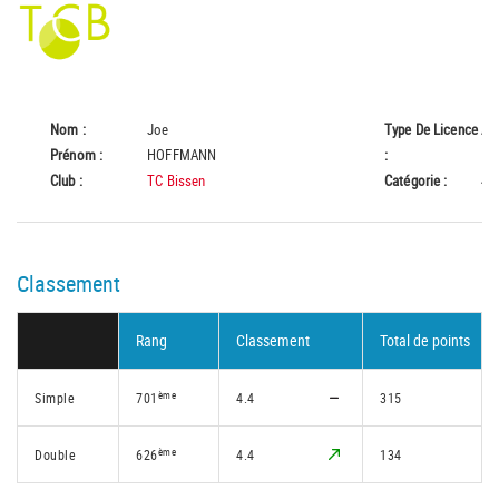
Nom :
Joe
Type De Licence
A
Prénom :
HOFFMANN
:
Club :
TC Bissen
Catégorie :
45
Classement
Rang
Classement
Total de points
ème
Simple
701
4.4
315
ème
Double
626
4.4
134