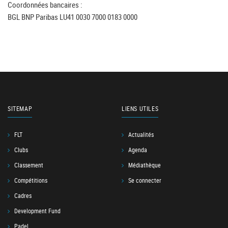
Coordonnées bancaires :
BGL BNP Paribas LU41 0030 7000 0183 0000
SITEMAP
LIENS UTILES
FLT
Actualités
Clubs
Agenda
Classement
Médiathèque
Compétitions
Se connecter
Cadres
Development Fund
Padel