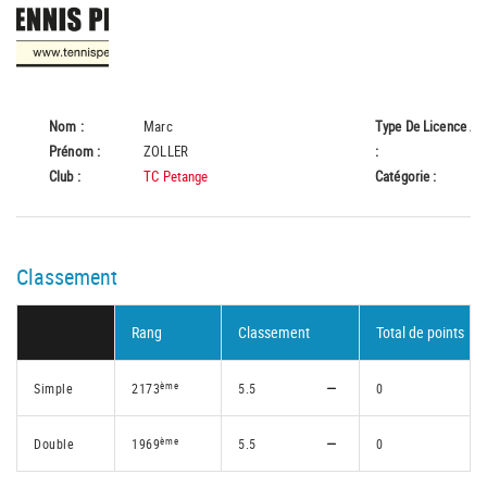
Nom :
Marc
Type De Licence
A
Prénom :
ZOLLER
:
Club :
TC Petange
Catégorie :
55
Classement
Rang
Classement
Total de points
ème
Simple
2173
5.5
0
ème
Double
1969
5.5
0