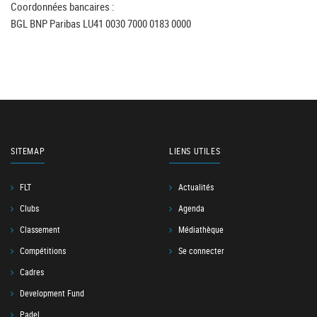
Coordonnées bancaires :
BGL BNP Paribas LU41 0030 7000 0183 0000
SITEMAP
LIENS UTILES
FLT
Actualités
Clubs
Agenda
Classement
Médiathèque
Compétitions
Se connecter
Cadres
Development Fund
Padel