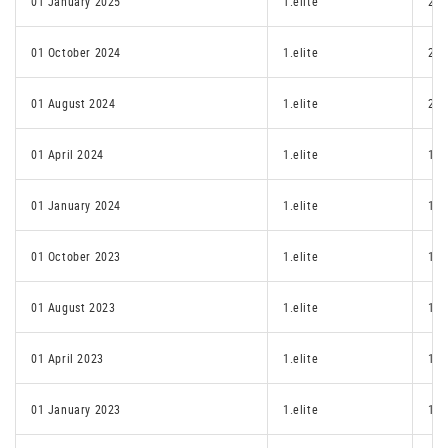
01 January 2025
1.elite
2.1
01 October 2024
1.elite
2.1
01 August 2024
1.elite
2.1
01 April 2024
1.elite
1.p
01 January 2024
1.elite
1.p
01 October 2023
1.elite
1.p
01 August 2023
1.elite
1.p
01 April 2023
1.elite
1.p
01 January 2023
1.elite
1.p