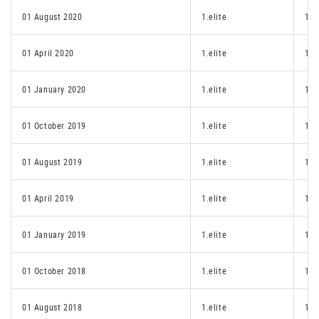
01 August 2020
1.elite
1.p
01 April 2020
1.elite
1.e
01 January 2020
1.elite
1.e
01 October 2019
1.elite
1.e
01 August 2019
1.elite
1.e
01 April 2019
1.elite
1.e
01 January 2019
1.elite
1.e
01 October 2018
1.elite
1.e
01 August 2018
1.elite
1.e