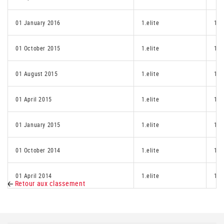
01 January 2016
1.elite
1.e
01 October 2015
1.elite
1.e
01 August 2015
1.elite
1.e
01 April 2015
1.elite
1.e
01 January 2015
1.elite
1.e
01 October 2014
1.elite
1.e
01 April 2014
1.elite
1.e
Retour aux classement