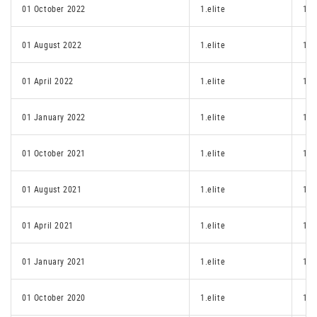
01 October 2022
1.elite
1.p
01 August 2022
1.elite
1.p
01 April 2022
1.elite
1.p
01 January 2022
1.elite
1.p
01 October 2021
1.elite
1.p
01 August 2021
1.elite
1.p
01 April 2021
1.elite
1.p
01 January 2021
1.elite
1.p
01 October 2020
1.elite
1.p