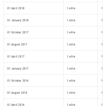
01 April 2018
1.elite
1.e
01 January 2018
1.elite
1.e
01 October 2017
1.elite
1.e
01 August 2017
1.elite
1.e
01 April 2017
1.elite
1.e
01 January 2017
1.elite
1.e
01 October 2016
1.elite
1.e
01 August 2016
1.elite
1.e
01 April 2016
1.elite
1.e