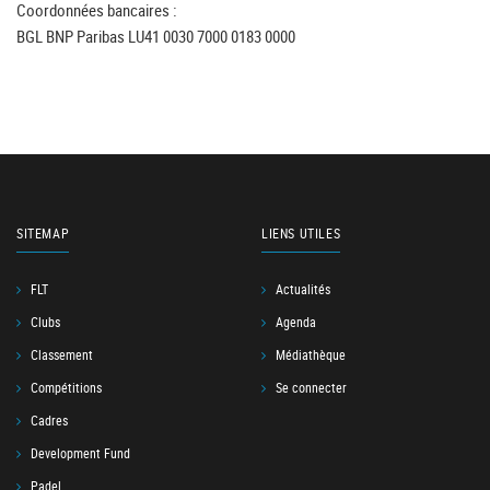
Coordonnées bancaires :
BGL BNP Paribas LU41 0030 7000 0183 0000
SITEMAP
LIENS UTILES
FLT
Actualités
Clubs
Agenda
Classement
Médiathèque
Compétitions
Se connecter
Cadres
Development Fund
Padel