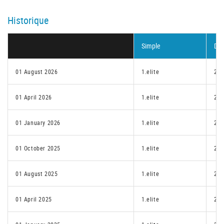
Historique
Simple
Dou
01 August 2026
1.elite
2.1
01 April 2026
1.elite
2.2
01 January 2026
1.elite
2.2
01 October 2025
1.elite
2.2
01 August 2025
1.elite
2.1
01 April 2025
1.elite
2.1