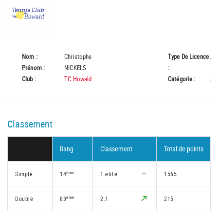
Nom :
Christophe
Type De Licence
A
Prénom :
NICKELS
:
Club :
TC Howald
Catégorie :
35
Classement
Rang
Classement
Total de points
ème
Simple
14
1.elite
1565
ème
Double
83
2.1
215