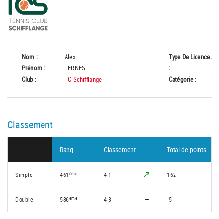
Nom :
Alex
Type De Licence
A
Prénom :
TERNES
:
Club :
TC Schifflange
Catégorie :
Se
Classement
Rang
Classement
Total de points
ème
Simple
461
4.1
162
ème
Double
586
4.3
-5