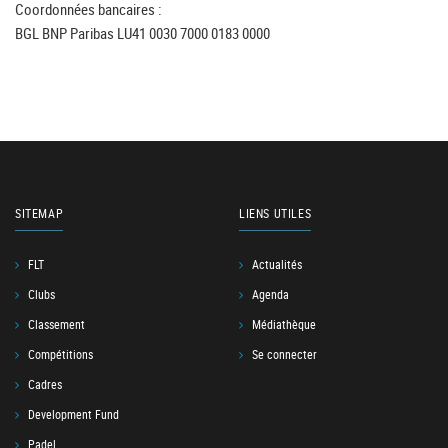
Coordonnées bancaires :
BGL BNP Paribas LU41 0030 7000 0183 0000
SITEMAP
LIENS UTILES
FLT
Actualités
Clubs
Agenda
Classement
Médiathèque
Compétitions
Se connecter
Cadres
Development Fund
Padel