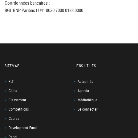
Coordonnées bancaires :
BGL BNP Paribas LU41 0030 7000 0183 0000
SITEMAP
LIENS UTILES
FLT
Actualités
Clubs
Agenda
Classement
Médiathèque
Compétitions
Se connecter
Cadres
Development Fund
Padel