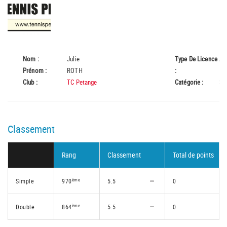
Nom :
Julie
Type De Licence
A
Prénom :
ROTH
:
Club :
TC Petange
Catégorie :
Se
Classement
Rang
Classement
Total de points
ème
Simple
970
5.5
0
ème
Double
864
5.5
0