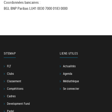
Coordonnées bancaires :
BGL BNP Paribas LU41 0030 7000 0183 0000
SITEMAP
LIENS UTILES
FLT
Actualités
Clubs
Agenda
Classement
Médiathèque
Compétitions
Se connecter
Cadres
Development Fund
Padel