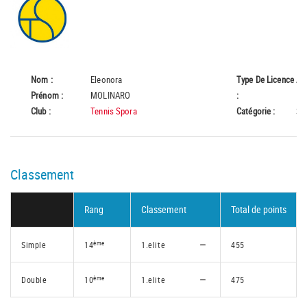
Nom :
Eleonora
Type De Licence
A
Prénom :
MOLINARO
:
Club :
Tennis Spora
Catégorie :
Se
Classement
Rang
Classement
Total de points
ème
Simple
14
1.elite
455
ème
Double
10
1.elite
475