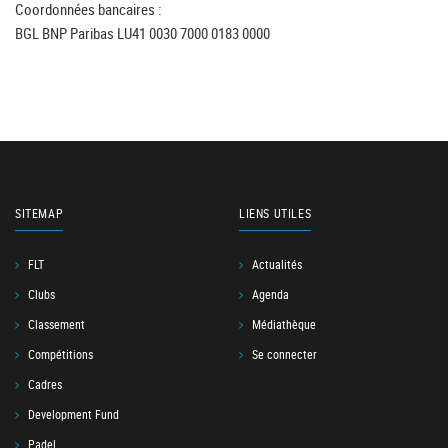
Coordonnées bancaires :
BGL BNP Paribas LU41 0030 7000 0183 0000
SITEMAP
LIENS UTILES
FLT
Actualités
Clubs
Agenda
Classement
Médiathèque
Compétitions
Se connecter
Cadres
Development Fund
Padel