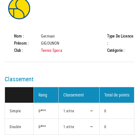
Nom :
Germain
Type De Licence
A
Prénom :
GIGOUNON
:
Club :
Tennis Spora
Catégorie :
35
Classement
Rang
Classement
Total de points
ème
Simple
0
1.elite
0
ème
Double
0
1.elite
0