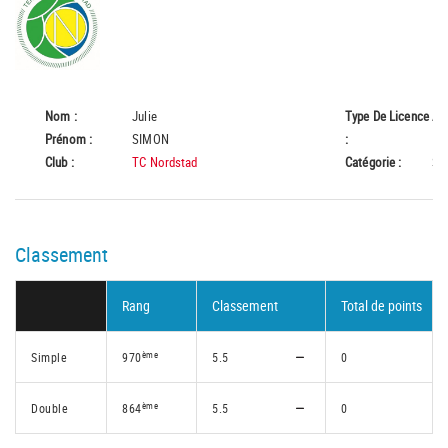
Nom :
Julie
Type De Licence
A
Prénom :
SIMON
:
Club :
TC Nordstad
Catégorie :
Se
Classement
Rang
Classement
Total de points
ème
Simple
970
5.5
0
ème
Double
864
5.5
0