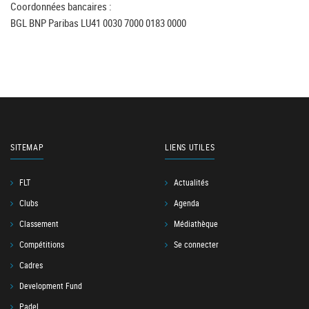
Coordonnées bancaires :
BGL BNP Paribas LU41 0030 7000 0183 0000
SITEMAP
LIENS UTILES
FLT
Actualités
Clubs
Agenda
Classement
Médiathèque
Compétitions
Se connecter
Cadres
Development Fund
Padel