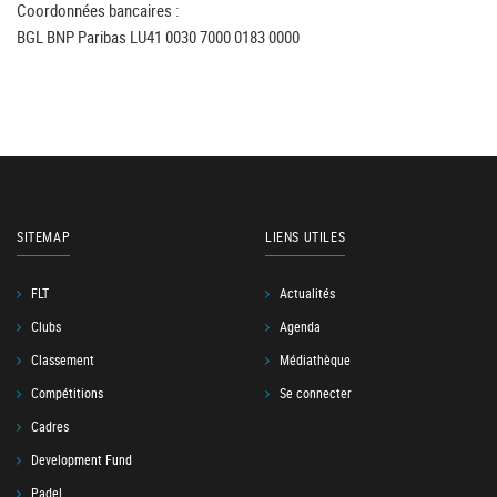
Coordonnées bancaires :
BGL BNP Paribas LU41 0030 7000 0183 0000
SITEMAP
LIENS UTILES
FLT
Actualités
Clubs
Agenda
Classement
Médiathèque
Compétitions
Se connecter
Cadres
Development Fund
Padel