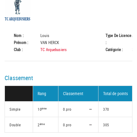
Nom :
Louis
Type De Licence
A
Prénom :
VAN HERCK
:
Club :
TC Arquebusiers
Catégorie :
Se
Classement
Rang
Classement
Total de points
ème
Simple
10
0.pro
370
ème
Double
2
0.pro
305