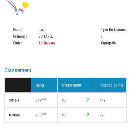
Nom :
Lara
Type De Licence
A
Prénom :
SCHARLE
:
Club :
TC Belvaux
Catégorie :
Se
Classement
Rang
Classement
Total de points
ème
Simple
319
5.1
112
ème
Double
285
5.1
92