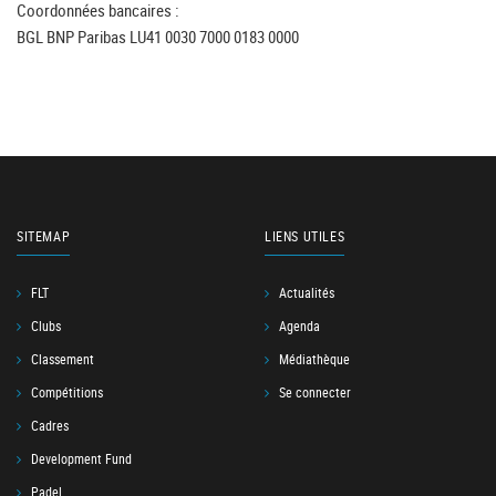
Coordonnées bancaires :
BGL BNP Paribas LU41 0030 7000 0183 0000
SITEMAP
LIENS UTILES
FLT
Actualités
Clubs
Agenda
Classement
Médiathèque
Compétitions
Se connecter
Cadres
Development Fund
Padel