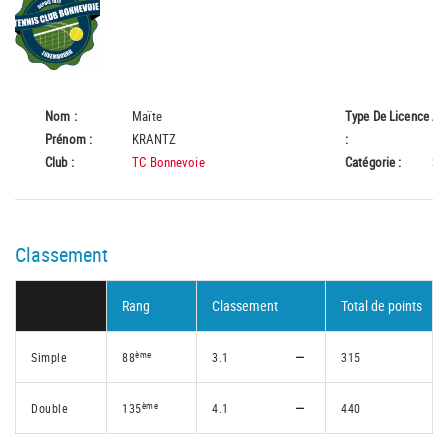
Nom :
Maïte
Type De Licence
A
Prénom :
KRANTZ
:
Club :
TC Bonnevoie
Catégorie :
Se
Classement
Rang
Classement
Total de points
ème
Simple
88
3.1
315
ème
Double
135
4.1
440